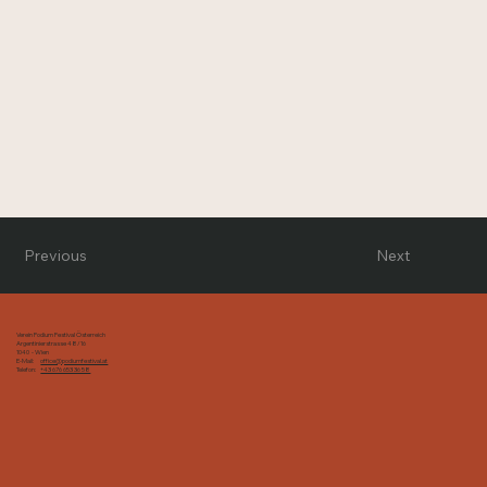
Previous
Next
Verein Podium Festival Österreich
Argentinierstrasse 48/16
1040 - Wien
E-Mail:
office@podiumfestival.at
Telefon:
+43 676 653 36 58